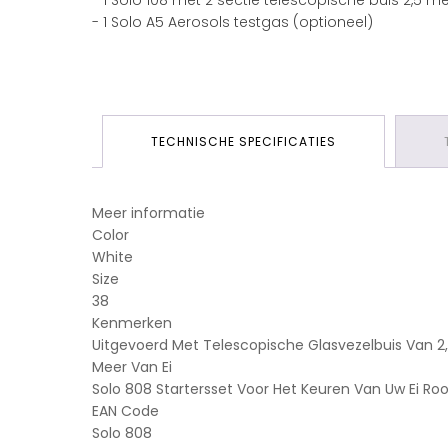
- 1 Solo 108 met 2 sectie telescopische buis 2,5 m
- 1 Solo A5 Aerosols testgas (optioneel)
TECHNISCHE SPECIFICATIES
Meer informatie
Color
White
Size
38
Kenmerken
Uitgevoerd Met Telescopische Glasvezelbuis Van 2,5 
Meer Van Ei
Solo 808 Startersset Voor Het Keuren Van Uw Ei Ro
EAN Code
Solo 808