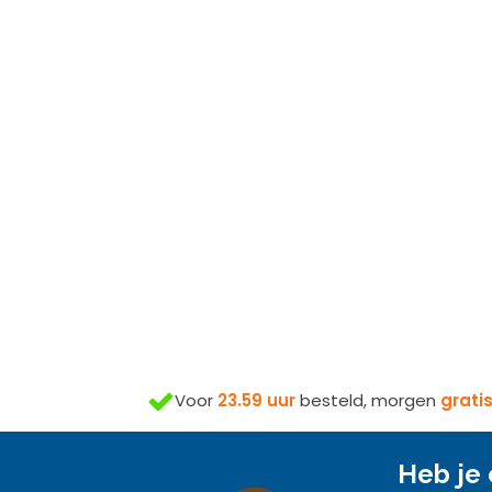
Voor
23.59 uur
besteld, morgen
grati
Heb je 