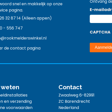
Ontvang de
twoord snel en makkelijk op onze
E-mailadr
vice pagina.
26 32 87 14 (Alleen appen)
0 - 556 747
CAPTCHA
o@rookmelderswinkel.nl
r de contact pagina
 weten
Contact
ldinstallaties
Zwaalweg 6-82991
n en verzending
ZC Barendrecht
ne voorwaarden
Nederland