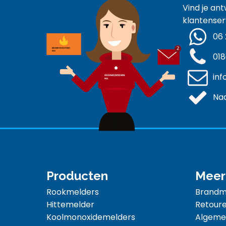
Vind je an
klantenser
06 
018
inf
Naa
Producten
Meer
Rookmelders
Brandme
Hittemelder
Retoure
Koolmonoxidemelders
Algeme