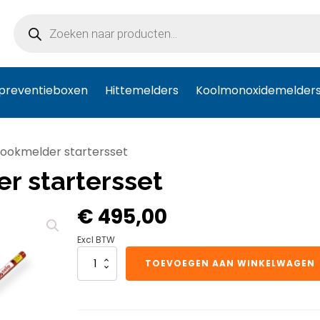
Producten
zoeken
preventieboxen
Hittemelders
Koolmonoxidemelder
ookmelder startersset
r startersset
€
495,00
Excl BTW
SOLO
TOEVOEGEN AAN WINKELWAGEN
808
rookmelder
startersset
aantal