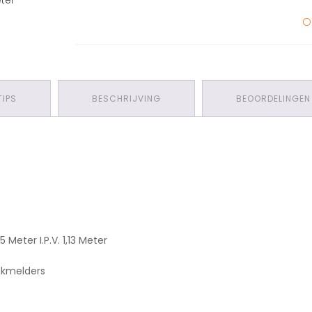
eter
o
TIPS
BESCHRIJVING
BEOORDELINGEN 
Meter I.P.V. 1,13 Meter
okmelders