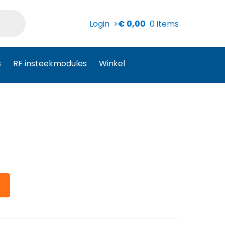
Login >
€
0,00
0 items
s
RF insteekmodules
Winkel