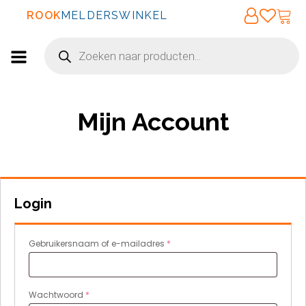
ROOK
MELDERSWINKEL
Producten
zoeken
Mijn Account
Login
Vereist
Gebruikersnaam of e-mailadres
*
Vereist
Wachtwoord
*