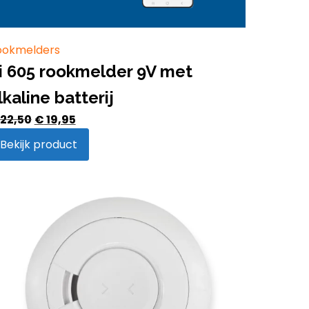
ookmelders
i 605 rookmelder 9V met
lkaline batterij
Oorspronkelijke
Huidige
22,50
€
19,95
prijs
prijs
Bekijk product
was:
is:
€ 22,50.
€ 19,95.