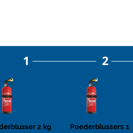
erblusser 2 kg
Poederblussers 1