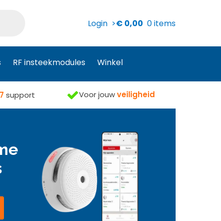
Login >
€
0,00
0 items
s
RF insteekmodules
Winkel
Voor jouw
veiligheid
7
support
mme
s