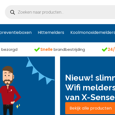
Producten
zoeken
preventieboxen
Hittemelders
Koolmonoxidemelder
s
bezorgd
Snelle
brandbestrijding
24/
Nieuw! sli
Wifi melder
van X-Sense
Bekijk alle producten