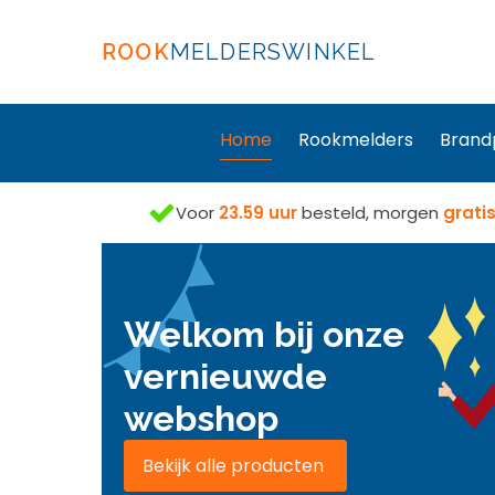
ROOK
MELDERSWINKEL
Home
Rookmelders
Brand
Voor
23.59 uur
besteld, morgen
grati
Welkom bij onze
vernieuwde
webshop
Bekijk alle producten