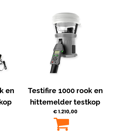
ok en
Testifire 1000 rook en
tkop
hittemelder testkop
€
1.210,00