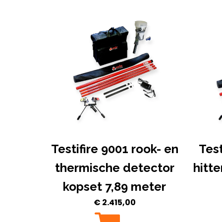
Testifire 9001 rook- en
Test
thermische detector
hitt
kopset 7,89 meter
€
2.415,00