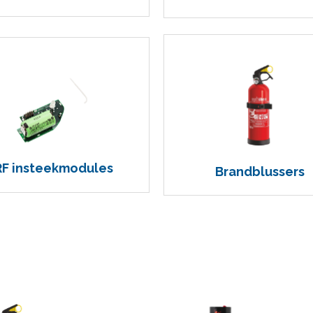
RF insteekmodules
Brandblussers