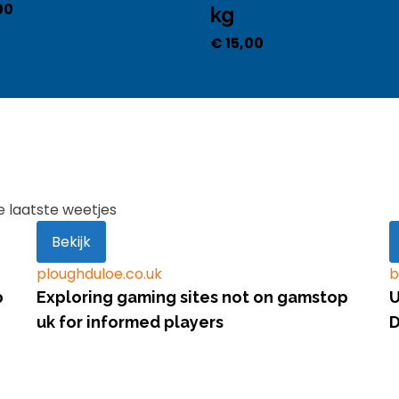
00
kg
€
15,00
e laatste weetjes
Bekijk
ploughduloe.co.uk
b
p
Exploring gaming sites not on gamstop
U
uk for informed players
D