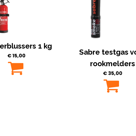
rblussers 1 kg
Sabre testgas v
€
15,00
rookmelders
€
35,00