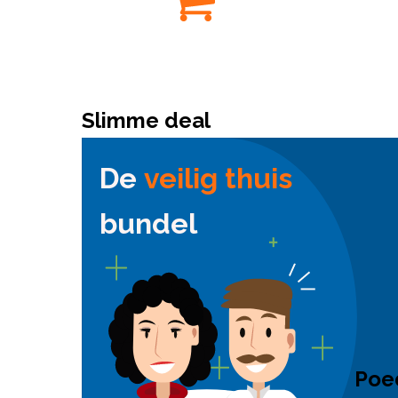
Slimme deal
De
veilig thuis
bundel
Poed