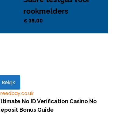
rookmelders
€
35,00
Bekijk
reedbay.co.uk
ltimate No ID Verification Casino No
eposit Bonus Guide