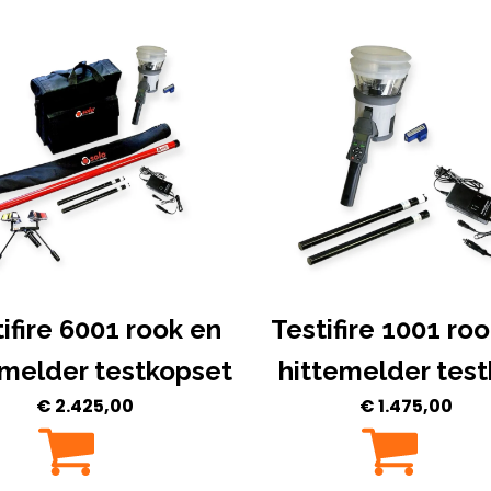
ifire 6001 rook en
Testifire 1001 ro
emelder testkopset
hittemelder tes
€
2.425,00
€
1.475,00