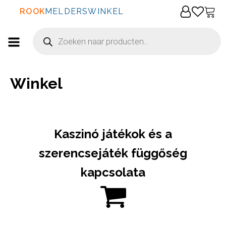
ROOK
MELDERSWINKEL
Producten
zoeken
Winkel
Kaszinó játékok és a
szerencsejáték függőség
kapcsolata