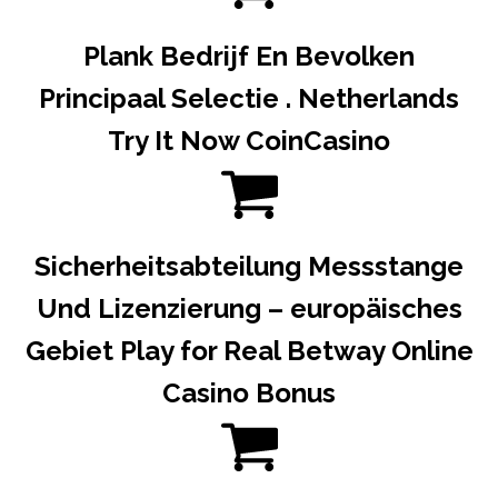
Plank Bedrijf En Bevolken
Principaal Selectie . Netherlands
Try It Now CoinCasino
Sicherheitsabteilung Messstange
Und Lizenzierung – europäisches
Gebiet Play for Real Betway Online
Casino Bonus