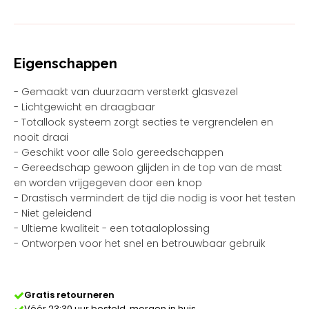
uitschuifbare
glasvezelbuis
aantal
Eigenschappen
- Gemaakt van duurzaam versterkt glasvezel
- Lichtgewicht en draagbaar
- Totallock systeem zorgt secties te vergrendelen en
nooit draai
- Geschikt voor alle Solo gereedschappen
- Gereedschap gewoon glijden in de top van de mast
en worden vrijgegeven door een knop
- Drastisch vermindert de tijd die nodig is voor het testen
- Niet geleidend
- Ultieme kwaliteit - een totaaloplossing
- Ontworpen voor het snel en betrouwbaar gebruik
Gratis retourneren
Vóór 23:30 uur besteld, morgen in huis.