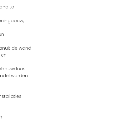
and te
Woningbouw,
an
anuit de wand
 en
 opbouwdoos
pendel worden
nstallaties
n