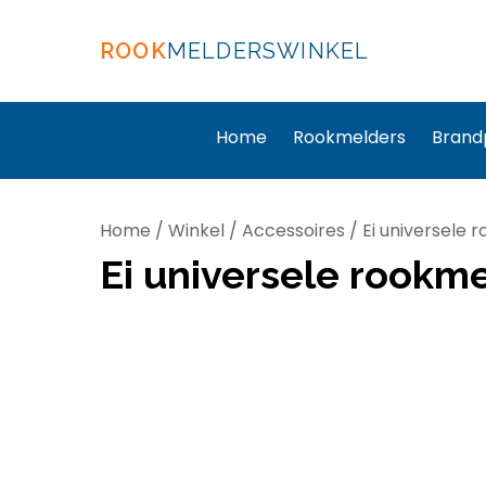
ROOK
MELDERSWINKEL
Home
Rookmelders
Brand
Home
/
Winkel
/
Accessoires
/ Ei universele 
Ei universele rookm