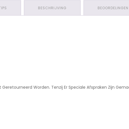
TIPS
BESCHRIJVING
BEOORDELINGEN 
Niet Geretourneerd Worden. Tenzij Er Speciale Afspraken Zijn Ge