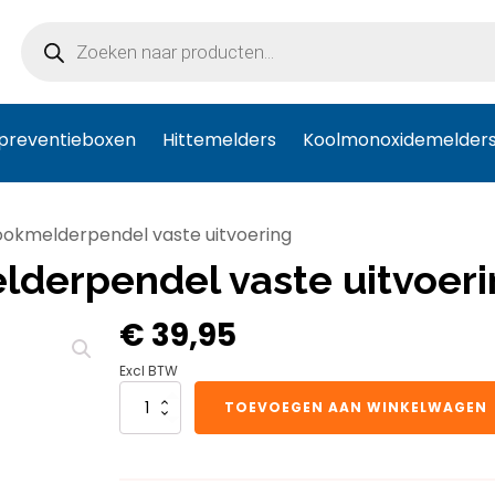
Producten
zoeken
preventieboxen
Hittemelders
Koolmonoxidemelder
rookmelderpendel vaste uitvoering
elderpendel vaste uitvoer
€
39,95
Excl BTW
Ei
TOEVOEGEN AAN WINKELWAGEN
universele
rookmelderpendel
vaste
uitvoering