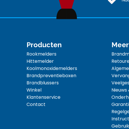
Producten
Meer
Rookmelders
Brandme
Hittemelder
Retoure
Koolmonoxidemelders
Algeme
Brandpreventieboxen
Vervan
Brandblussers
Veelges
Winkel
Nieuws
Klantenservice
Onderh
Contact
Garanti
Regelg
Instruct
Gebruik