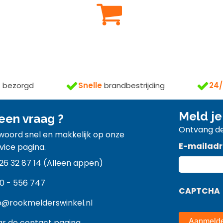
s
bezorgd
Snelle
brandbestrijding
24/
Meld je
een vraag ?
Ontvang de
twoord snel en makkelijk op onze
E-mailadr
vice pagina.
26 32 87 14 (Alleen appen)
0 - 556 747
CAPTCHA
o@rookmelderswinkel.nl
r de contact pagina