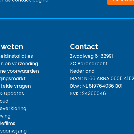
 weten
Contact
ldinstallaties
Zwaalweg 6-82991
n en verzending
ZC Barendrecht
ne voorwaarden
Nederland
gingsmarkt
IBAN : NL66 ABNA 0605 4152
telde vragen
Btw : NL 819764036 B01
 & Updates
KvK : 24366046
oud
everklaring
eving
iefilms
saanwijzing