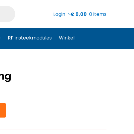
Login >
€
0,00
0 items
s
RF insteekmodules
Winkel
ing