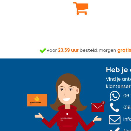
Voor
23.59 uur
besteld, morgen
grati
Heb je 
Vind je an
klantenser
06 
018
inf
Naa