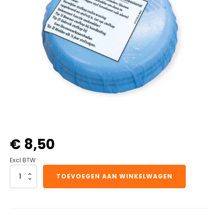
€
8,50
Excl BTW
Ei
TOEVOEGEN AAN WINKELWAGEN
rookmelder(s)
beschermhoes
aantal