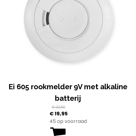
Ei 605 rookmelder 9V met alkaline
batterij
€
22,50
Oorspronkelijke
Huidige
€
19,95
prijs
prijs
45 op voorraad
was:
is: