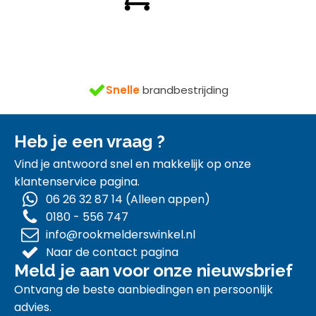
€ 22,50.
€ 19,95.
n
gratis
Snelle
brandbestrijding
Heb je een vraag ?
Vind je antwoord snel en makkelijk op onze
klantenservice pagina.
06 26 32 87 14 (Alleen appen)
0180 - 556 747
info@rookmelderswinkel.nl
Naar de contact pagina
Meld je aan voor onze nieuwsbrief
Ontvang de beste aanbiedingen en persoonlijk
advies.