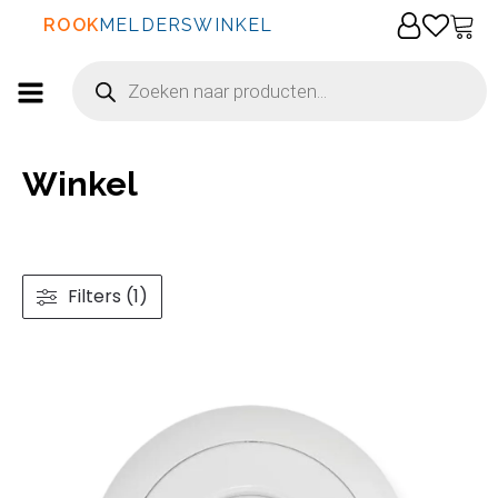
ROOK
MELDERSWINKEL
Producten
zoeken
Winkel
Filters (1)