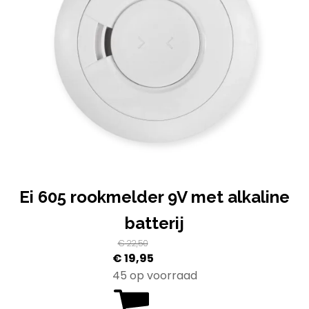
Ei 605 rookmelder 9V met alkaline
batterij
€
22,50
Oorspronkelijke
Huidige
€
19,95
prijs
prijs
45 op voorraad
was:
is: