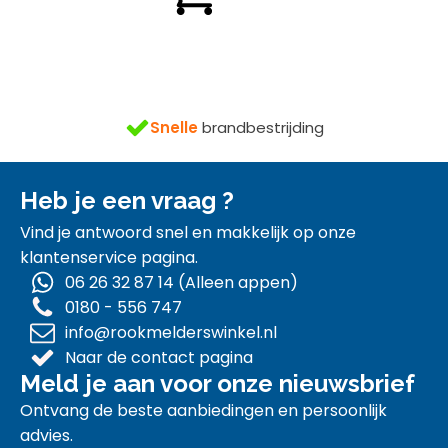
€ 22,50.
€ 19,95.
n
gratis
Snelle
brandbestrijding
Heb je een vraag ?
Vind je antwoord snel en makkelijk op onze
klantenservice pagina.
06 26 32 87 14 (Alleen appen)
0180 - 556 747
info@rookmelderswinkel.nl
Naar de contact pagina
Meld je aan voor onze nieuwsbrief
Ontvang de beste aanbiedingen en persoonlijk
advies.