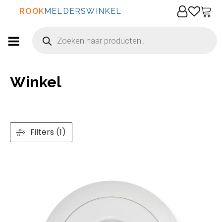
ROOK
MELDERSWINKEL
Producten
zoeken
Winkel
Filters (1)