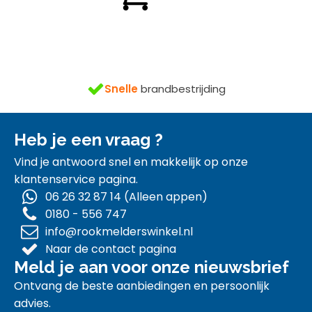
€ 22,50.
€ 19,95.
n
gratis
Snelle
brandbestrijding
Heb je een vraag ?
Vind je antwoord snel en makkelijk op onze
klantenservice pagina.
06 26 32 87 14 (Alleen appen)
0180 - 556 747
info@rookmelderswinkel.nl
Naar de contact pagina
Meld je aan voor onze nieuwsbrief
Ontvang de beste aanbiedingen en persoonlijk
advies.