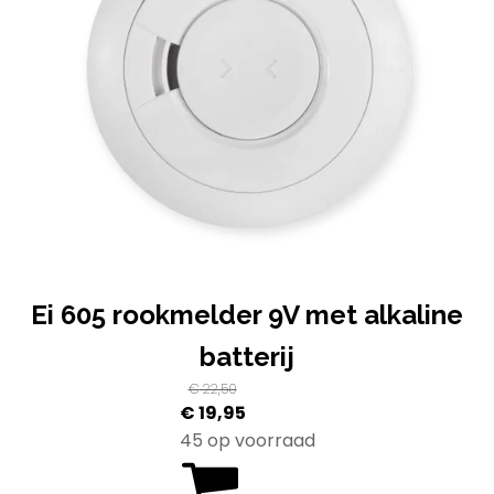
Ei 605 rookmelder 9V met alkaline
batterij
€
22,50
Oorspronkelijke
Huidige
€
19,95
prijs
prijs
45 op voorraad
was:
is: