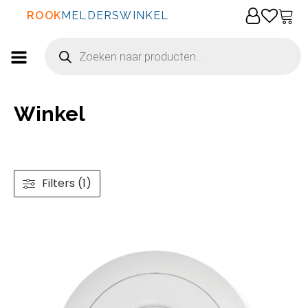
ROOK
MELDERSWINKEL
Producten
zoeken
Winkel
Filters (1)