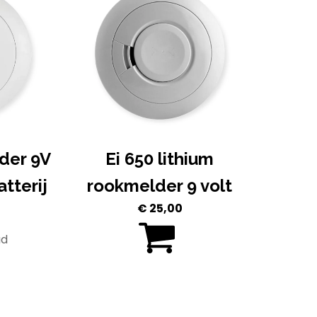
der 9V
Ei 650 lithium
atterij
rookmelder 9 volt
€
25,00
jke
ge
ad
5.