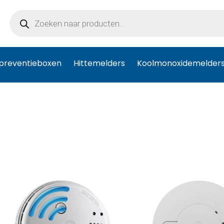
Producten
zoeken
preventieboxen
Hittemelders
Koolmonoxidemelder