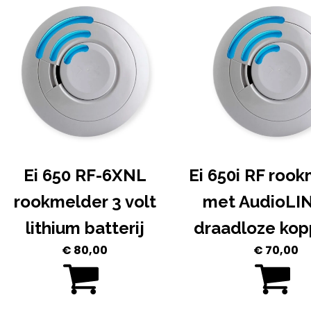
Ei 650 RF-6XNL
Ei 650i RF roo
rookmelder 3 volt
met AudioLI
lithium batterij
draadloze kop
€
80,00
€
70,00