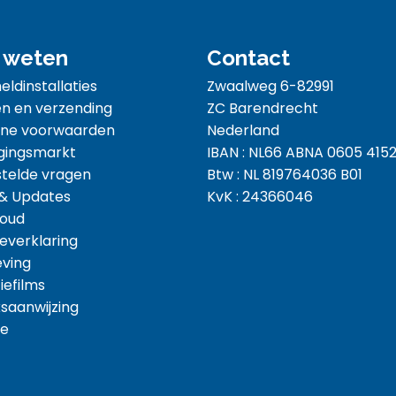
 weten
Contact
ldinstallaties
Zwaalweg 6-82991
n en verzending
ZC Barendrecht
ne voorwaarden
Nederland
gingsmarkt
IBAN : NL66 ABNA 0605 4152
telde vragen
Btw : NL 819764036 B01
 & Updates
KvK : 24366046
oud
everklaring
eving
iefilms
saanwijzing
e