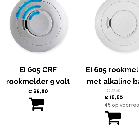
Ei 605 CRF
Ei 605 rookmel
rookmelder 9 volt
met alkaline b
€
65,00
€
22,50
Oorspronkeli
Huidi
€
19,95
prijs
prijs
45 op voorra
was:
is:
€ 22,50.
€ 19,9