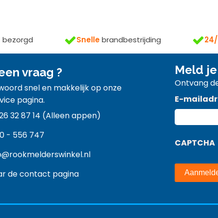
s
bezorgd
Snelle
brandbestrijding
24/
Meld je
een vraag ?
Ontvang de
twoord snel en makkelijk op onze
E-mailadr
vice pagina.
26 32 87 14 (Alleen appen)
0 - 556 747
CAPTCHA
o@rookmelderswinkel.nl
r de contact pagina