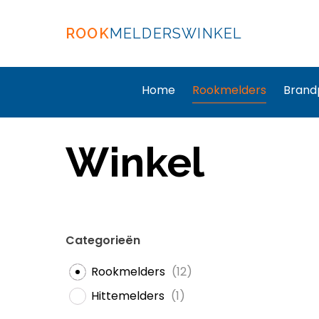
ROOK
MELDERSWINKEL
Home
Rookmelders
Brand
Winkel
Categorieën
Rookmelders
(
12
)
Hittemelders
(
1
)