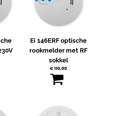
sche
Ei 146ERF optische
230V
rookmelder met RF
sokkel
€
110,00