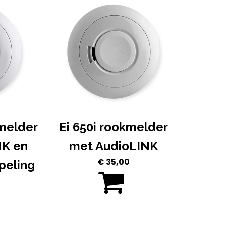
kmelder
Ei 650i rookmelder
NK en
met AudioLINK
€
35,00
peling