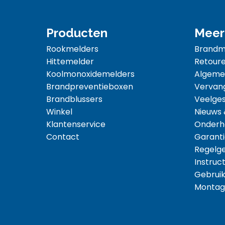
Producten
Meer
Rookmelders
Brandme
Hittemelder
Retoure
Koolmonoxidemelders
Algeme
Brandpreventieboxen
Vervan
Brandblussers
Veelges
Winkel
Nieuws
Klantenservice
Onderh
Contact
Garanti
Regelg
Instruct
Gebruik
Montag