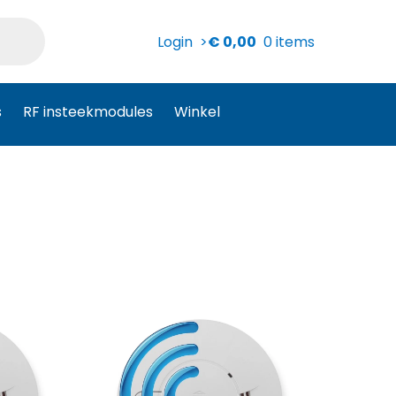
Login >
€
0,00
0 items
s
RF insteekmodules
Winkel