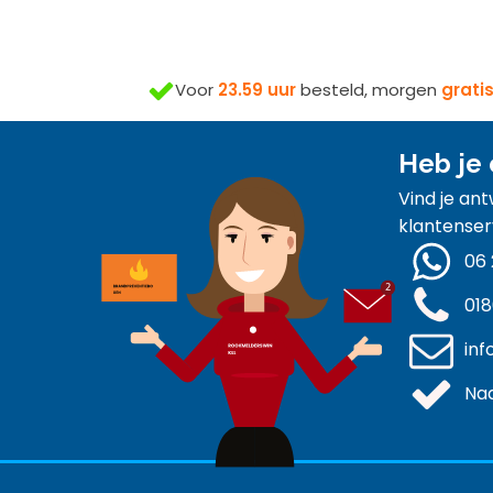
Voor
23.59 uur
besteld, morgen
grati
Heb je 
Vind je an
klantenser
06 
018
inf
Naa