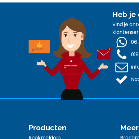
Heb je 
Vind je an
klantenser
06 
018
inf
Naa
Producten
Meer
Rookmelders
Brandme