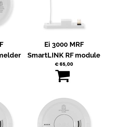
F
Ei 3000 MRF
melder
SmartLINK RF module
€
65,00