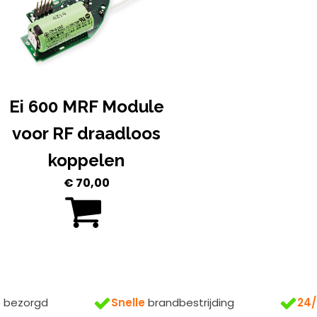
Ei 600 MRF Module
voor RF draadloos
koppelen
€
70,00
s
bezorgd
Snelle
brandbestrijding
24/