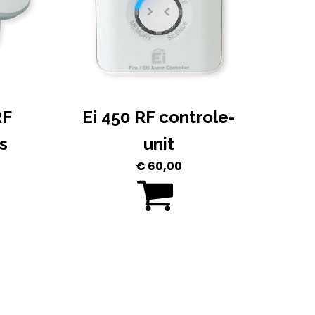
RF
Ei 450 RF controle-
s
unit
€
60,00