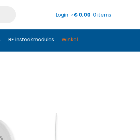
Login >
€
0,00
0 items
s
RF insteekmodules
Winkel