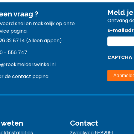
Meld je
een vraag ?
Ontvang de
twoord snel en makkelijk op onze
E-mailadr
vice pagina.
26 32 87 14 (Alleen appen)
0 - 556 747
CAPTCHA
o@rookmelderswinkel.nl
r de contact pagina
 weten
Contact
ldinstallaties
Zwaalweg 6-82991