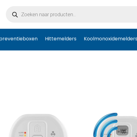
Producten
zoeken
preventieboxen
Hittemelders
Koolmonoxidemelder